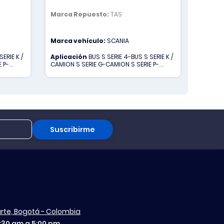
CONIC
147 X 
Marca Repuesto:
TAS
Marca 
Marca vehículo:
SCANIA
Marca 
ERIE K /
Aplicación
BUS S SERIE 4-BUS S SERIE K /
Aplica
 P-
CAMION S SERIE G-CAMION S SERIE P-
BUS S S
CAMION S SERIE R
SERIE G
R-CAMIO
Suscribirme
aurte, Bogotá - Colombia
7:30 am a 5:00 pm