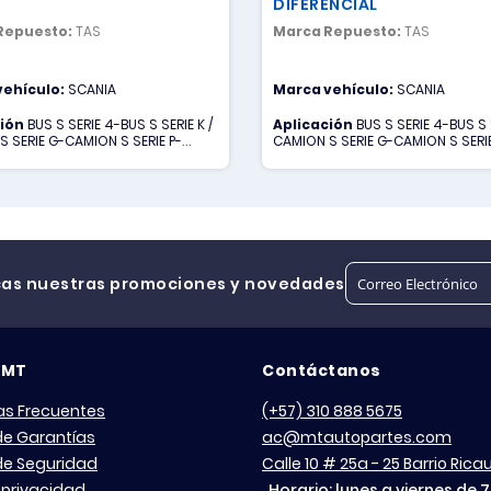
DIFERENCIAL
Repuesto:
TAS
Marca Repuesto:
TAS
vehículo:
SCANIA
Marca vehículo:
SCANIA
ción
BUS S SERIE 4-BUS S SERIE K /
Aplicación
BUS S SERIE 4-BUS S S
S SERIE G-CAMION S SERIE P-
CAMION S SERIE G-CAMION S SERIE
 SERIE R
CAMION S SERIE R
cas nuestras promociones y novedades
 MT
Contáctanos
as Frecuentes
(+57) 310 888 5675
 de Garantías
ac@mtautopartes.com
 de Seguridad
Calle 10 # 25a - 25 Barrio Ric
 privacidad
Horario: lunes a viernes de 