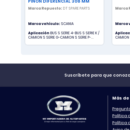
PIÑON DIFERENCIAL 308 MM
Marca Repuesto:
DT SPARE PARTS
Marca 
Marca vehículo:
SCANIA
Marca 
Aplicación
BUS S SERIE 4-BUS S SERIE K /
Aplica
CAMION S SERIE G-CAMION S SERIE P-
CAMION 
CAMION S SERIE R
CAMION S
Suscríbete para que conoz
Más de
Pregunt
Política
Política
Aviso de