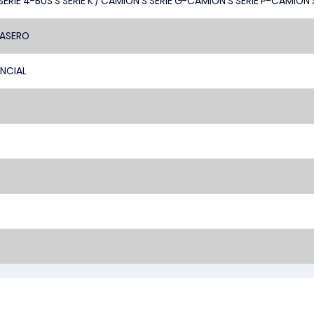
SERIE 4-BUS S SERIE K / CAMION S SERIE G-CAMION S SERIE P-CAMION S
RASERO
ENCIAL