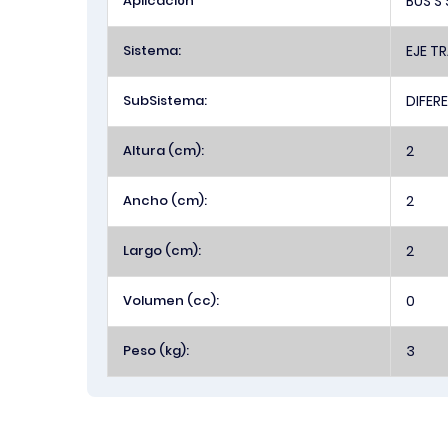
Aplicación
BUS S 
Sistema:
EJE T
SubSistema:
DIFER
Altura (cm):
2
Ancho (cm):
2
Largo (cm):
2
Volumen (cc):
0
Peso (kg):
3