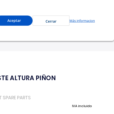
 accede a precios especiales y compra en línea.
0
Cuenta
Mi Carrito
Aceptar
Más informacion
Cerrar
tu garantía
Nosotros
TE ALTURA PIÑON
T SPARE PARTS
IVA incluido