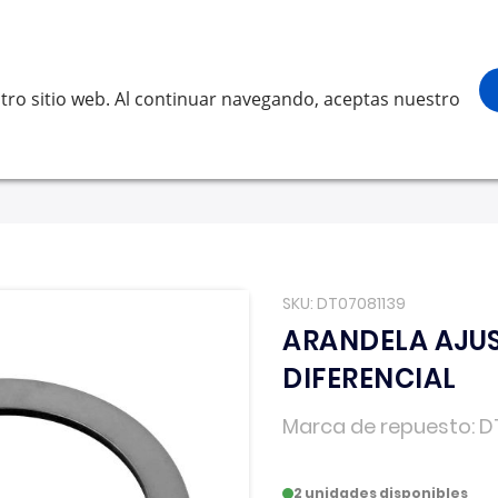
¡Gracias por visitarnos! Inicia sesión,
Buscar
scar
tro sitio web. Al continuar navegando, aceptas nuestro
LVO
SCANIA
RENAULT TRUCKS
OTROS
Solicita 
SKU
DT07081139
ARANDELA AJUS
DIFERENCIAL
Marca de repuesto
D
2 unidades disponibles