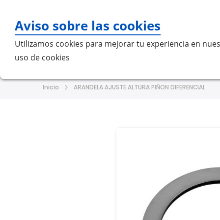
Aviso sobre las cookies
Bu
Utilizamos cookies para mejorar tu experiencia en nues
uso de cookies
Home
MERCEDES-BENZ
VO
Inicio
ARANDELA AJUSTE ALTURA PIÑON DIFERENCIAL
Saltar
Saltar
al
al
final
comienzo
de
de
la
la
galería
galería
de
de
imágenes
imágenes