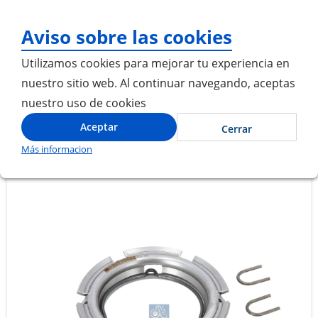
¡Gracias por visitarnos! Inic
Aviso sobre las cookies
Utilizamos cookies para mejorar tu experiencia en
nuestro sitio web. Al continuar navegando, aceptas
nuestro uso de cookies
Inicio
ANILLO DE DESEMBRAGUE
Aceptar
Cerrar
Más informacion
Saltar
Saltar
al
al
final
comienzo
de
de
la
la
galería
galería
de
de
imágenes
imágenes