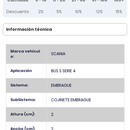
Cantidad
5 - 10
11 - 20
21 - 50
51 - 100
100+
Descuento
2%
5%
10%
12%
15%
Información técnica
Más
Marca vehícul
SCANIA
Información
o:
Aplicación
BUS S SERIE 4
Sistema:
EMBRAGUE
SubSistema:
COJINETE EMBRAGUE
Altura (cm):
2
Ancho (cm):
2